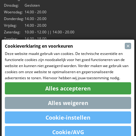
Dinsdag:
Gesloten
Woensdag:
14.00 - 20.00
Donderdag:
14.00 - 20.00
Vrijdag:
14.00 - 20.00
Zaterdag:
10.00 - 12.00 || 14.00 - 20.00
Zondag:
14.00 - 18.00
×
Cookieverklaring en voorkeuren
Onze activiteiten
Deze website maakt gebruik van cookies. De technische essentiële en
functionele cookies zijn noodzakelijk voor het goed functioneren van de
Indoorhal Hangar7
website en kunnen niet geweigerd worden. Verder maken we gebruik van
RC Driften
cookies om onze website te optimaliseren en gepersonaliseerde
RC Bangers
advertenties te tonen. Hiervoor hebben wij jouw toestemming nodig.
Fun and Friends
Alles accepteren
Sociale Media
Alles weigeren
Cookie-instellen
OpenCart
Powered By
Cookie/AVG
MCRonse © 2026