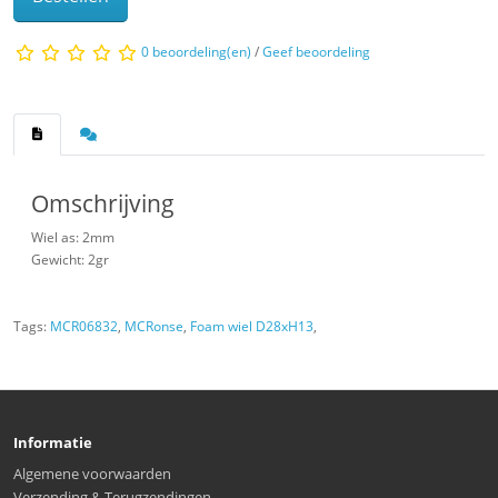
0 beoordeling(en)
/
Geef beoordeling
Omschrijving
Wiel as: 2mm
Gewicht: 2gr
Tags:
MCR06832
,
MCRonse
,
Foam wiel D28xH13
,
Informatie
Algemene voorwaarden
Verzending & Terugzendingen