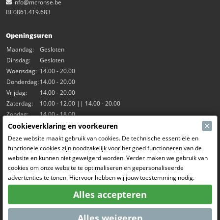
info@mcronse.be
BE0861.419.683
Openingsuren
Maandag:
Gesloten
Dinsdag:
Gesloten
Woensdag:
14.00 - 20.00
Donderdag:
14.00 - 20.00
Vrijdag:
14.00 - 20.00
Zaterdag:
10.00 - 12.00 || 14.00 - 20.00
Zondag:
14.00 - 18.00
×
Cookieverklaring en voorkeuren
Onze activiteiten
Deze website maakt gebruik van cookies. De technische essentiële en
functionele cookies zijn noodzakelijk voor het goed functioneren van de
Indoorhal Hangar7
website en kunnen niet geweigerd worden. Verder maken we gebruik van
RC Driften
cookies om onze website te optimaliseren en gepersonaliseerde
RC Bangers
advertenties te tonen. Hiervoor hebben wij jouw toestemming nodig.
Fun and Friends
Alles accepteren
Sociale Media
Alles weigeren