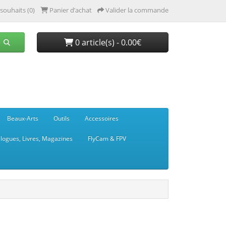
 souhaits (0)
Panier d’achat
Valider la commande
0 article(s) - 0.00€
Beaux-Arts
Outils
Accessoires
logues, Livres, Magazines
FlyCam & FPV