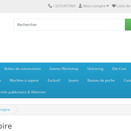
Mon compte
Liste de
+3255457960
Boîtes de construction
Games Workshop
Slotracing
Die-Cast
n
Machine à vapeur
Exclusif
Jouets
Bateau de peche
Cata
riels publicitaire & Vêtemen
Empire
ire