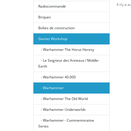
Il n’y a 
Radiocommandé
Briques
Boîtes de construction
Games Workshop
- Warhammer The Horus Heresy
- Le Seigneur des Anneaux / Middle-
Earth
- Warhammer 40.000
- Warhammer
- Warhammer The Old World
- Warhammer Underworlds
- Warhammer - Commemorative
Series