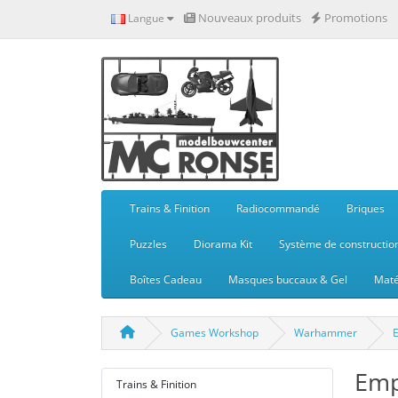
Nouveaux produits
Promotions
Langue
Trains & Finition
Radiocommandé
Briques
Puzzles
Diorama Kit
Système de constructio
Boîtes Cadeau
Masques buccaux & Gel
Maté
Games Workshop
Warhammer
Emp
Trains & Finition