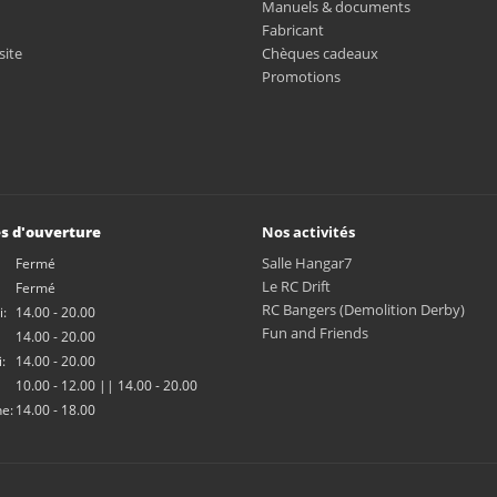
Manuels & documents
Fabricant
site
Chèques cadeaux
Promotions
s d'ouverture
Nos activités
Salle Hangar7
Fermé
Le RC Drift
Fermé
RC Bangers (Demolition Derby)
:
14.00 - 20.00
Fun and Friends
14.00 - 20.00
:
14.00 - 20.00
10.00 - 12.00 || 14.00 - 20.00
e:
14.00 - 18.00