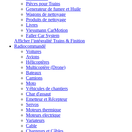
Pièces pour Trains
Generateur de fumee et Huile
Wagons de nettoyage
Produits de nettoyage
Livres
Viessmann CarMotion
Faller Car System
Afficher l’intégralité Trains & Finition
Radiocommandé
Voitures
Avions
Hélicoptères
Multicoptère (Drone)
Bateaux
Camions
Moto
Véhicules de chantiers
Char d'assaut
Emetteur et Récepteur
Servos
Moteurs thermique
Moteurs electrique
Variateurs
Cable
Chargeurs et Câbles