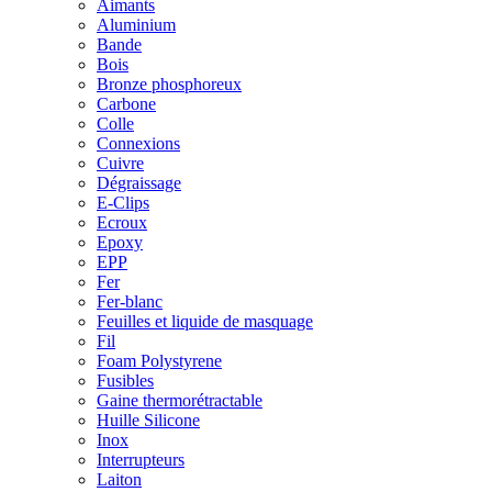
Aimants
Aluminium
Bande
Bois
Bronze phosphoreux
Carbone
Colle
Connexions
Cuivre
Dégraissage
E-Clips
Ecroux
Epoxy
EPP
Fer
Fer-blanc
Feuilles et liquide de masquage
Fil
Foam Polystyrene
Fusibles
Gaine thermorétractable
Huille Silicone
Inox
Interrupteurs
Laiton