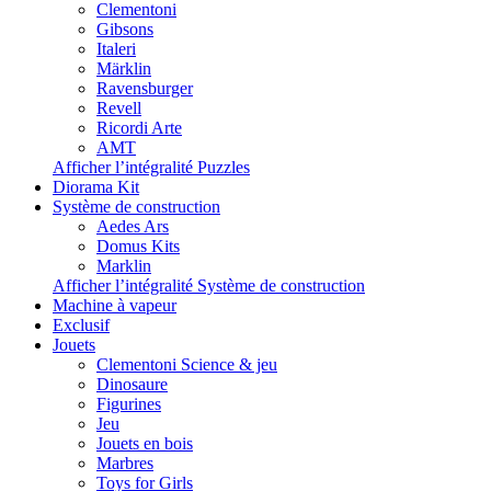
Clementoni
Gibsons
Italeri
Märklin
Ravensburger
Revell
Ricordi Arte
AMT
Afficher l’intégralité Puzzles
Diorama Kit
Système de construction
Aedes Ars
Domus Kits
Marklin
Afficher l’intégralité Système de construction
Machine à vapeur
Exclusif
Jouets
Clementoni Science & jeu
Dinosaure
Figurines
Jeu
Jouets en bois
Marbres
Toys for Girls