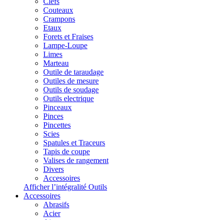
Clefs
Couteaux
Crampons
Etaux
Forets et Fraises
Lampe-Loupe
Limes
Marteau
Outile de taraudage
Outiles de mesure
Outils de soudage
Outils electrique
Pinceaux
Pinces
Pincettes
Scies
Spatules et Traceurs
Tapis de coupe
Valises de rangement
Divers
Accessoires
Afficher l’intégralité Outils
Accessoires
Abrasifs
Acier