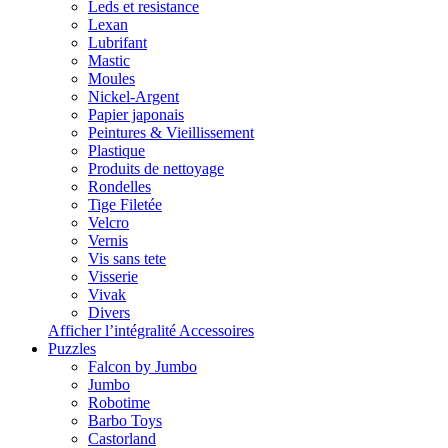
Leds et resistance
Lexan
Lubrifant
Mastic
Moules
Nickel-Argent
Papier japonais
Peintures & Vieillissement
Plastique
Produits de nettoyage
Rondelles
Tige Filetée
Velcro
Vernis
Vis sans tete
Visserie
Vivak
Divers
Afficher l’intégralité Accessoires
Puzzles
Falcon by Jumbo
Jumbo
Robotime
Barbo Toys
Castorland