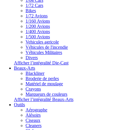
1/64 Cars
1/72 Cars
Bikes
1/72 Avions
1/160 Avions
1/200 Avions
1/400 Avions
1/500 Avions
Vehicules agricole
Véhicules de l'incendie
Véhicules Militaires
Divers
Afficher l’intégralité Die-Cast
Beaux-Arts
Blackliner
Broderie de perles
Matériel de moulage
Crayons
Marqueurs de couleurs
Afficher l’intégralité Beaux-Arts
Outils
Aérographe
Alésoirs
Ciseaux
Cleaners